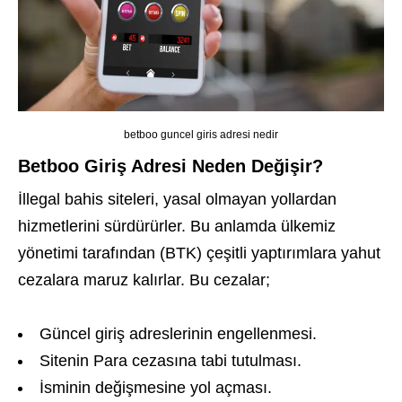
betboo guncel giris adresi nedir
Betboo Giriş Adresi Neden Değişir?
İllegal bahis siteleri, yasal olmayan yollardan
hizmetlerini sürdürürler. Bu anlamda ülkemiz
yönetimi tarafından (BTK) çeşitli yaptırımlara yahut
cezalara maruz kalırlar. Bu cezalar;
Güncel giriş adreslerinin engellenmesi.
Sitenin Para cezasına tabi tutulması.
İsminin değişmesine yol açması.