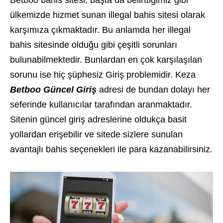
Betboo bahis sitesi, başta da belirttiğimiz gibi
ülkemizde hizmet sunan illegal bahis sitesi olarak
karşımıza çıkmaktadır. Bu anlamda her illegal
bahis sitesinde olduğu gibi çeşitli sorunları
bulunabilmektedir. Bunlardan en çok karşılaşılan
sorunu ise hiç şüphesiz Giriş problemidir. Keza
Betboo Güncel Giriş
adresi de bundan dolayı her
seferinde kullanıcılar tarafından aranmaktadır.
Sitenin güncel giriş adreslerine oldukça basit
yollardan erişebilir ve sitede sizlere sunulan
avantajlı bahis seçenekleri ile para kazanabilirsiniz.