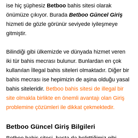
ise hiç şüphesiz
Betboo
bahis sitesi olarak
önümüze çıkıyor. Burada
Betboo Güncel Giriş
hizmeti de gözle görünür seviyede iyileşmeye
gitmiştir.
Bilindiği gibi ülkemizde ve dünyada hizmet veren
iki tür bahis mecrası bulunur. Bunlardan en çok
kullanılan İllegal bahis siteleri olmaktadır. Diğer bir
bahis mecrası ise hepimizin de aşina olduğu yasal
bahis siteleridir.
Betboo bahis sitesi de illegal bir
site olmakla birlikte en önemli avantajı olan Giriş
problemine çözümleri ile dikkat çekmektedir.
Betboo Güncel Giriş Bilgileri