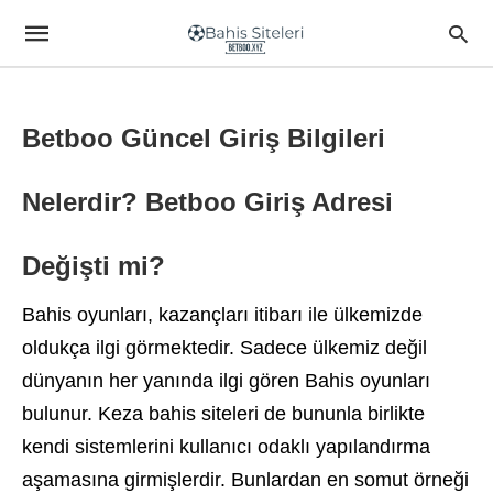
Betboo Güncel Giriş Bilgileri
Nelerdir? Betboo Giriş Adresi
Değişti mi?
Bahis oyunları, kazançları itibarı ile ülkemizde
oldukça ilgi görmektedir. Sadece ülkemiz değil
dünyanın her yanında ilgi gören Bahis oyunları
bulunur. Keza bahis siteleri de bununla birlikte
kendi sistemlerini kullanıcı odaklı yapılandırma
aşamasına girmişlerdir. Bunlardan en somut örneği