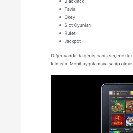
Blackjack
Tavla
Okey
Slot Oyunları
Rulet
Jackpot
Diğer yanda da geniş bahis seçenekleri 
kılmıştır. Mobil uygulamaya sahip olmas