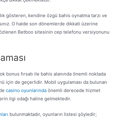
ılık gösteren, kendine özgü bahis oynatma tarzı ve
rsınız. O halde son dönemlerde dikkati üzerine
gözlenen Betboo sitesinin cep telefonu versiyonunu
laması
k bonus fırsatı ile bahis alanında önemli noktada
ü için de geçerlidir. Mobil uygulaması da bulunan
 de
casino oyunlarında
önemli derecede hizmet
rin ilgi odağı haline gelmektedir.
ları
bulunmaktadır, oyunların listesi şöyledir;