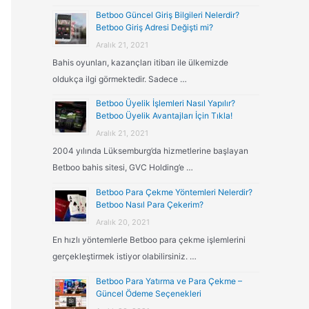
Betboo Güncel Giriş Bilgileri Nelerdir?
Betboo Giriş Adresi Değişti mi?
Aralık 21, 2021
Bahis oyunları, kazançları itibarı ile ülkemizde
oldukça ilgi görmektedir. Sadece …
Betboo Üyelik İşlemleri Nasıl Yapılır?
Betboo Üyelik Avantajları İçin Tıkla!
Aralık 21, 2021
2004 yılında Lüksemburg’da hizmetlerine başlayan
Betboo bahis sitesi, GVC Holding’e …
Betboo Para Çekme Yöntemleri Nelerdir?
Betboo Nasıl Para Çekerim?
Aralık 20, 2021
En hızlı yöntemlerle Betboo para çekme işlemlerini
gerçekleştirmek istiyor olabilirsiniz. …
Betboo Para Yatırma ve Para Çekme –
Güncel Ödeme Seçenekleri