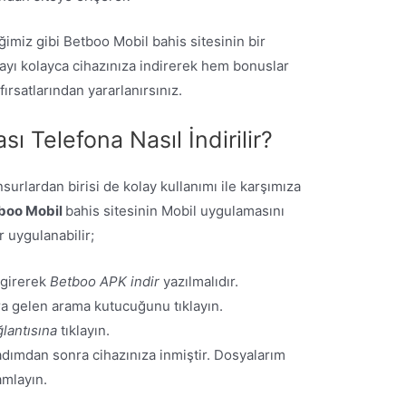
ğimiz gibi Betboo Mobil bahis sitesinin bir
yı kolayca cihazınıza indirerek hem bonuslar
ırsatlarından yararlanırsınız.
 Telefona Nasıl İndirilir?
surlardan birisi de kolay kullanımı ile karşımıza
boo Mobil
bahis sitesinin Mobil uygulamasını
r uygulanabilir;
 girerek
Betboo APK indir
yazılmalıdır.
a gelen arama kutucuğunu tıklayın.
lantısına
tıklayın.
dımdan sonra cihazınıza inmiştir. Dosyalarım
mlayın.